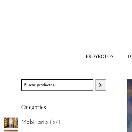
Saltar
al
contenido
PROYECTOS
D
Buscar
Categories
37
Mobiliario
37
productos