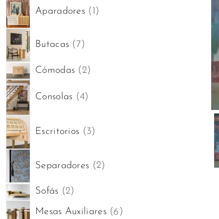
1
Aparadores
1
producto
7
Butacas
7
productos
2
Cómodas
2
productos
4
Consolas
4
productos
3
Escritorios
3
productos
2
Separadores
2
productos
2
Sofás
2
productos
6
I
Mesas Auxiliares
6