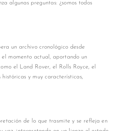
anza algunas preguntas: ¿somos todos
pera un archivo cronológico desde
ta el momento actual, aportando un
 como el Land Rover, el Rolls Royce, el
 históricas y muy características,
retación de lo que trasmite y se refleja en
su vez, interpretando en un lienzo el estado