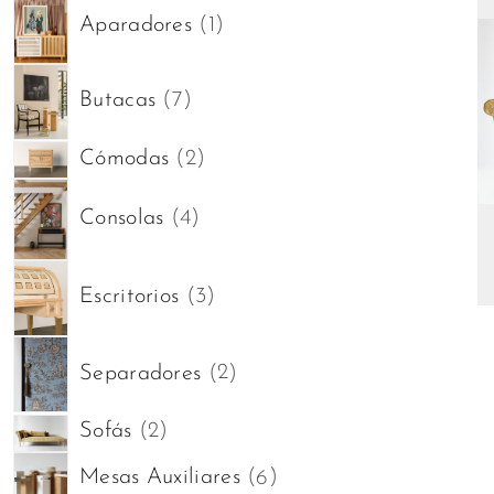
1
Aparadores
1
producto
7
Butacas
7
productos
2
Cómodas
2
productos
4
Consolas
4
productos
3
Escritorios
3
productos
2
Separadores
2
productos
2
Sofás
2
productos
6
Mesas Auxiliares
6