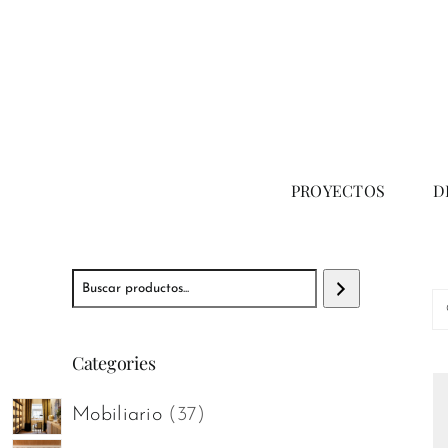
Saltar
al
contenido
PROYECTOS
D
Buscar
Categories
37
Mobiliario
37
productos