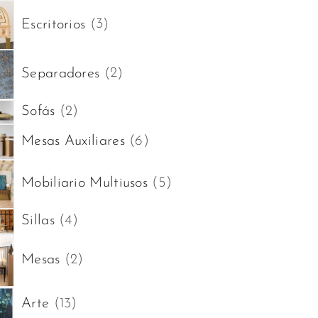
3
Escritorios
3
productos
2
Separadores
2
productos
2
Sofás
2
productos
6
Mesas Auxiliares
6
productos
5
Mobiliario Multiusos
5
productos
4
Sillas
4
productos
2
Mesas
2
productos
13
Arte
13