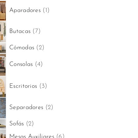
productos
1
Aparadores
1
producto
7
Butacas
7
productos
2
Cómodas
2
productos
4
Consolas
4
productos
3
Escritorios
3
productos
2
Separadores
2
productos
2
Sofás
2
productos
6
Mesas Auxiliares
6