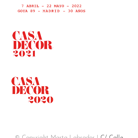
© Copyright Marta Labrador |
C/ Calle